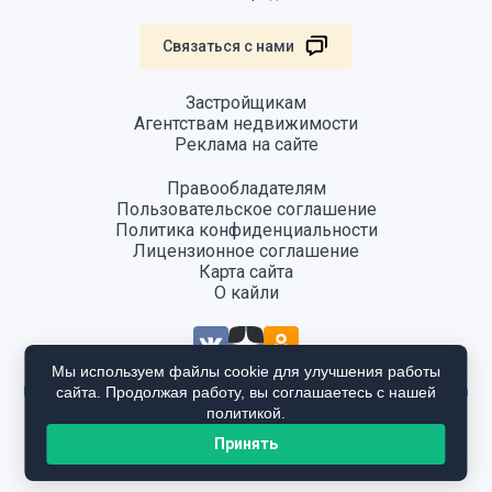
Связаться с нами
Застройщикам
Агентствам недвижимости
Реклама на сайте
Правообладателям
Пользовательское соглашение
Политика конфиденциальности
Лицензионное соглашение
Карта сайта
О кайли
Мы используем файлы cookie для улучшения работы
сайта. Продолжая работу, вы соглашаетесь с нашей
Информация, размещенная на сайте, не является публичной офертой
и предоставляется в ознакомительных целях. Для получения
политикой.
подробной информации общайтесь в отдел продаж застройщика.
Принять