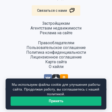
Связаться с нами
Застройщикам
Агентствам недвижимости
Реклама на сайте
Правообладателям
Пользовательское соглашение
Политика конфиденциальности
Лицензионное соглашение
Карта сайта
О кайли
Мы используем файлы cookie для улучшения работы
сайта. Продолжая работу, вы соглашаетесь с нашей
Информация, размещенная на сайте, не является публичной офертой
и предоставляется в ознакомительных целях. Для получения
политикой.
подробной информации общайтесь в отдел продаж застройщика.
Принять