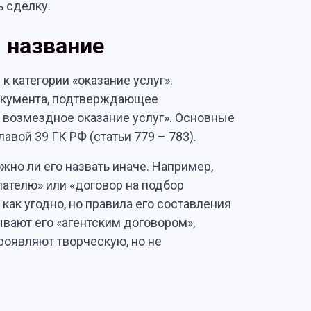
ь сделку.
: название
к категории «оказание услуг».
окумента, подтверждающее
а возмездное оказание услуг». Основные
авой 39 ГК РФ (статьи 779 – 783).
но ли его назвать иначе. Например,
ателю» или «договор на подбор
как угодно, но правила его составления
ывают его «агентским договором»,
проявляют творческую, но не