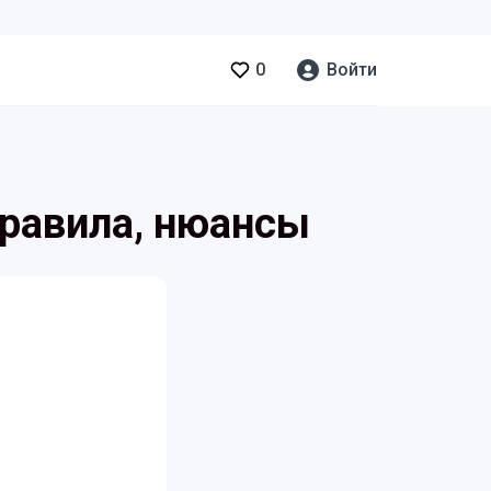
0
Войти
равила, нюансы