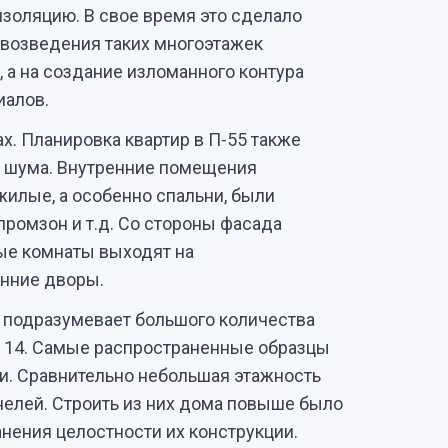
оляцию. В свое время это сделало
 возведения таких многоэтажек
 а на создание изломанного контура
иалов.
. Планировка квартир в П-55 также
т шума. Внутренние помещения
илые, а особенно спальни, были
промзон и т.д. Со стороны фасада
лые комнаты выходят на
енние дворы.
е подразумевает большого количества
до 14. Самые распространенные образцы
ми. Сравнительно небольшая этажность
елей. Строить из них дома повыше было
анения целостности их конструкции.