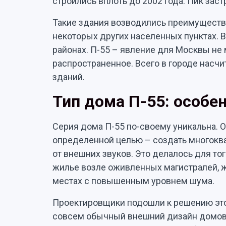
строились вплоть до 2002 года. Пик заст
Такие здания возводились преимуществе
некоторых других населенных пунктах. В
районах. П-55 – явление для Москвы не 
распространенное. Всего в городе насчи
зданий.
Тип дома П-55: особе
Серия дома П-55 по-своему уникальна. О
определенной целью – создать многокв
от внешних звуков. Это делалось для то
жилье возле оживленных магистралей, 
местах с повышенным уровнем шума.
Проектировщики подошли к решению этог
совсем обычный внешний дизайн домов 