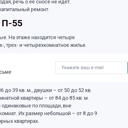
дая, речь о ее сносе не идет.
капитальный ремонт.
 П-55
ые. На этаже находится четыре
х-, трех- и четырехкомнатное жилье.
исьме
до 39 кв. м., двушки – от 50 до 52 кв.
омнатной квартиры – от 84 до 85 кв. м.
и одинаковые по площади, вне
 комнат. Их размер небольшой – от 8 до 9
торных квартирах.