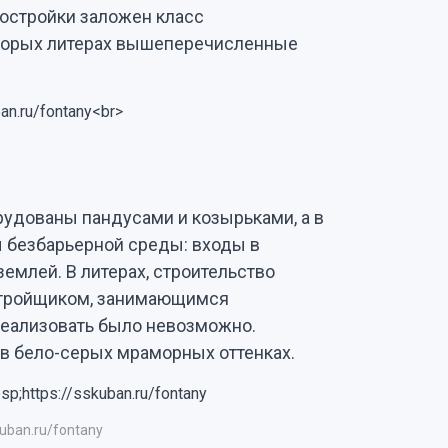
остройки заложен класс
оторых литерах вышеперечисленные
удованы пандусами и козырьками, а в
 безбарьерной среды: входы в
емлей. В литерах, строительство
стройщиком, занимающимся
реализовать было невозможно.
в бело-серых мраморных оттенках.
kuban.ru/fontany