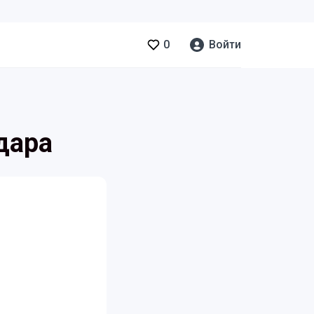
0
Войти
дара