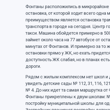
Фонтаны расположились в микрорайоне 
остановка, от которой ходит всего одн
преимуществом является остановка тра
транспорта в городе на сегодня. Центр г
такси. Машина обойдется примерно в 500
займет около часа на 77 автобусе от ост
минутах от Фонтанов. И примерно за то 
остановки прямо у ЖК, но ехать придетс
доступность ЖК слабая, но в планах ест
дороги.
Рядом с жилым комплексом нет школ и 
увидеть детские сады № 112, 31, 116, 121
№ 4. До них идет та самая маршрутка о
Фонтаны прикреплены к двум школам: № 
постройку муниципальной школы для од
Застройщик планирует постройку детског