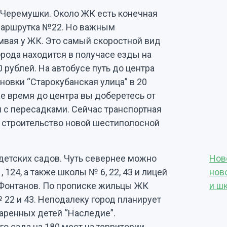
Черемушки. Около ЖК есть конечная
а маршрутка №22. Но важным
мвая у ЖК. Это самый скоростной вид
орода находится в получасе езды на
 рублей. На автобусе путь до центра
ановки “Старокубанская улица” в 20
же время до центра вы доберетесь от
я с пересадками. Сейчас транспортная
ь строительство новой шестиполосной
детских садов. Чуть севернее можно
Нов
, 124, а также школы № 6, 22, 43 и лицей
нов
т Фонтанов. По прописке жильцы ЖК
и ш
22 и 43. Неподалеку город планирует
аренных детей “Наследие”.
о сада на 180 мест на территории