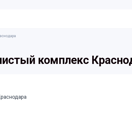
раснодара
0
нистый комплекс Красно
Краснодара