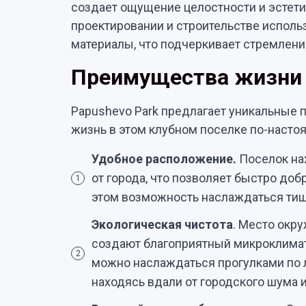
создает ощущение целостности и эстет
проектировании и строительстве исполь
материалы, что подчеркивает стремлени
Преимущества жизн
Papushevo Park предлагает уникальные 
жизнь в этом клубном поселке по-насто
Удобное расположение.
Поселок нах
от города, что позволяет быстро доб
1
этом возможность наслаждаться тиш
Экологическая чистота
. Место окр
создают благоприятный микроклимат
2
можно наслаждаться прогулками по л
находясь вдали от городского шума и