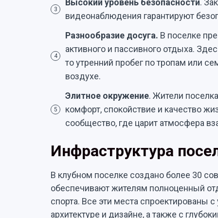
Высокий уровень безопасности
. За
3
видеонаблюдения гарантируют безоп
Разнообразие досуга.
В поселке пр
активного и пассивного отдыха. Зде
4
то утренний пробег по тропам или 
воздухе.
Элитное окружение
. Жители поселк
комфорт, спокойствие и качество жи
5
сообщество, где царит атмосфера в
Инфраструктура посе
В клубном поселке создано более 30 со
обеспечивают жителям полноценный отды
спорта. Все эти места спроектированы с
архитектуре и дизайне, а также с глубо