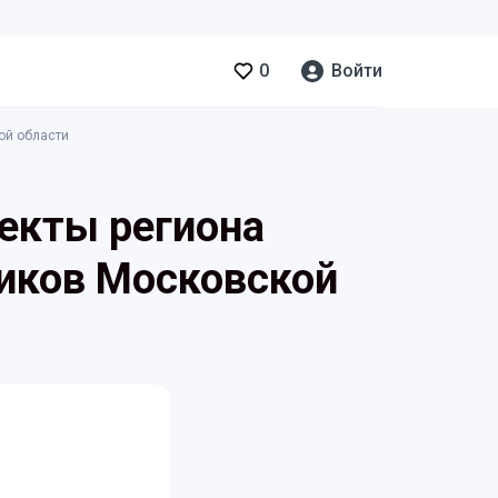
0
Войти
ой области
екты региона
иков Московской