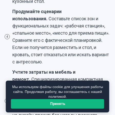
кухонный стол.
Продумайте сценарии
использования.
Составьте список зон и
функциональных задач: «рабочая станция»,
«спальное место», «место для приема пищи».
4
Сравните его с фактической планировкой.
Если не получится разместить и стол, и
кровать, стоит отказаться или искать вариант
с антресолью.
Учтите затраты на мебель и
ремонт.
Специализированная компактная
мебель (трансформеры, встроенные
Мы используем файлы cookie для улучшения работы
сайта. Продолжая работу, вы соглашаетесь с нашей
изделия) стоит дороже стандартной:
политикой.
закладывайте в смету минимум 150 000–200
5
Принять
000 ₽ на обустройство. Не забудьте расходы