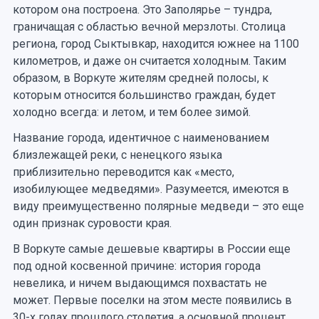
котором она построена. Это Заполярье – тундра,
граничащая с областью вечной мерзлоты. Столица
региона, город Сыктывкар, находится южнее на 1100
километров, и даже он считается холодным. Таким
образом, в Воркуте жителям средней полосы, к
которым относится большинство граждан, будет
холодно всегда: и летом, и тем более зимой.
Название города, идентичное с наименованием
близлежащей реки, с ненецкого языка
приблизительно переводится как «место,
изобилующее медведями». Разумеется, имеются в
виду преимущественно полярные медведи – это еще
один признак суровости края.
В Воркуте самые дешевые квартиры в России еще
под одной косвенной причине: история города
невелика, и ничем выдающимся похвастать не
может. Первые поселки на этом месте появились в
30-х годах прошлого столетия, а основной процент