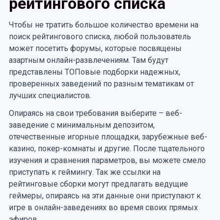
рейтингового списка
Чтобы не тратить большое количество времени на
поиск рейтингового списка, любой пользователь
может посетить форумы, которые посвящены
азартным онлайн-развлечениям. Там будут
представлены ТОПовые подборки надежных,
проверенных заведений по разным тематикам от
лучших специалистов.
Опираясь на свои требования выберите – веб-
заведение с минимальным депозитом,
отечественные игорные площадки, зарубежные веб-
казино, покер-комнаты и другие. После тщательного
изучения и сравнения параметров, вы можете смело
приступать к геймингу. Так же ссылки на
рейтинговые сборки могут предлагать ведущие
геймеры, опираясь на эти данные они приступают к
игре в онлайн-заведениях во время своих прямых
эфиров.