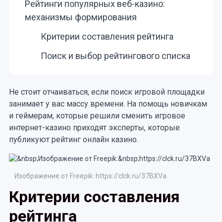
Рейтинги популярных веб-казино:
механизмы формирования
Критерии составления рейтинга
Поиск и выбор рейтингового списка
Не стоит отчаиваться, если поиск игровой площадки
занимает у вас массу времени. На помощь новичкам
и геймерам, которые решили сменить игровое
интернет-казино приходят эксперты, которые
публикуют рейтинг онлайн казино.
Изображение от Freepik: https://clck.ru/37BXVa
Критерии составления
рейтинга