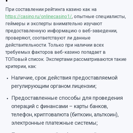
При составлении рейтинга казино как на
https://casino.ru/onlinecasino1/
, опытные специалисты,
геймеры и эксперты внимательно изучают
предоставленную информацию о веб-заведении,
проверяют, соответствуют ли данные
действительности. Только при наличии всех
требуемых факторов веб-казино попадает в
ТОПовый список. Экспертами рассматриваются такие
критерии, как:
Наличие, срок действия предоставляемой
регулирующим органом лицензии;
Предоставленные способы для проведения
операций с финансами – карты банков,
телефон, криптовалюта (биткоин, альткоин),
электронные платежные системы;