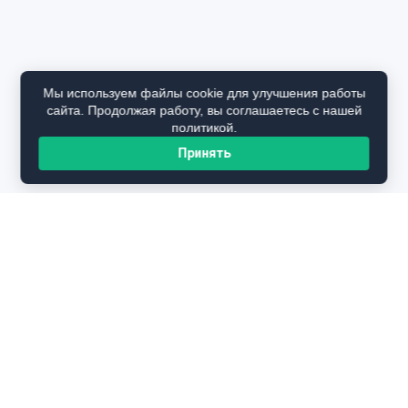
Мы используем файлы cookie для улучшения работы
сайта. Продолжая работу, вы соглашаетесь с нашей
политикой.
Принять