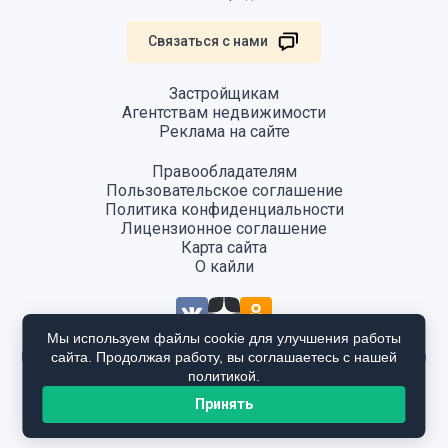
Связаться с нами
Застройщикам
Агентствам недвижимости
Реклама на сайте
Правообладателям
Пользовательское соглашение
Политика конфиденциальности
Лицензионное соглашение
Карта сайта
О кайли
Мы используем файлы cookie для улучшения работы
сайта. Продолжая работу, вы соглашаетесь с нашей
Информация, размещенная на сайте, не является публичной офертой
и предоставляется в ознакомительных целях. Для получения
политикой.
подробной информации общайтесь в отдел продаж застройщика.
Принять