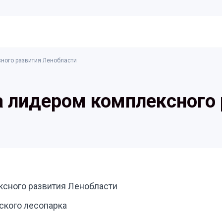
сного развития Ленобласти
на лидером комплексного
ксного развития Ленобласти
ского лесопарка