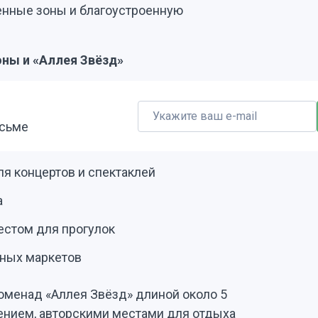
енные зоны и благоустроенную
ны и «Аллея Звёзд»
исьме
я концертов и спектаклей
а
естом для прогулок
чных маркетов
менад «Аллея Звёзд» длиной около 5
ением, авторскими местами для отдыха