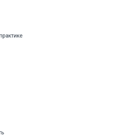
 практике
ть