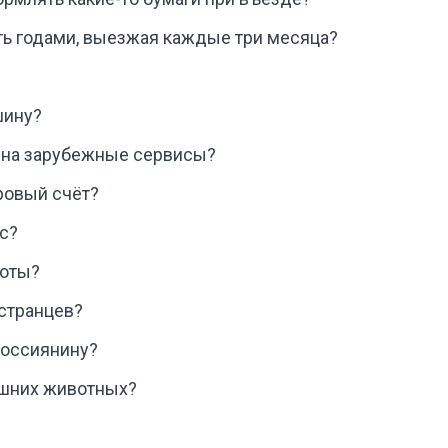
ть годами, выезжая каждые три месяца?
шину?
 на зарубежные сервисы?
ровый счёт?
с?
боты?
странцев?
россиянину?
ашних животных?