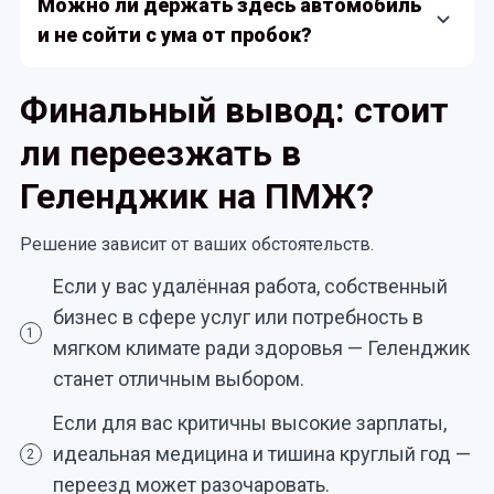
Можно ли держать здесь автомобиль
— это плюс: тишина, спокойные прогулки, чистые
и не сойти с ума от пробок?
пляжи. Для других — минус: «мертвый город» до
весны.
Да, но летом придётся привыкать к заторам.
Финальный вывод: стоит
Особенно на въездах в город и в районе Толстого
мыса. Местные заранее планируют дела: едут
ли переезжать в
утром или вечером, а в пиковые часы стараются
Геленджик на ПМЖ?
вообще не выезжать.
Решение зависит от ваших обстоятельств.
Если у вас удалённая работа, собственный
бизнес в сфере услуг или потребность в
1
мягком климате ради здоровья — Геленджик
станет отличным выбором.
Если для вас критичны высокие зарплаты,
идеальная медицина и тишина круглый год —
2
переезд может разочаровать.