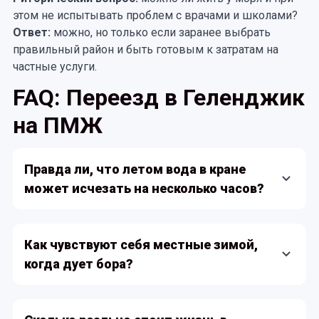
этом не испытывать проблем с врачами и школами?
Ответ:
можно, но только если заранее выбрать
правильный район и быть готовым к затратам на
частные услуги.
FAQ: Переезд в Геленджик
на ПМЖ
Правда ли, что летом вода в кране
может исчезать на несколько часов?
Да, в пиковый сезон бывают перебои. Особенно
страдают верхние этажи и частный сектор.
Как чувствуют себя местные зимой,
Многие жители ставят резервуары или фильтры-
когда дует бора?
накопители. Ситуация постепенно улучшается:
строятся новые водоводы, но пока нужно быть
Для новичков это испытание: ветер может
готовым к «сюрпризам».
достигать ураганной силы. Улицы пустеют, а окна