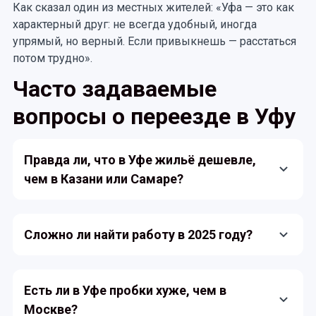
Как сказал один из местных жителей: «Уфа — это как
характерный друг: не всегда удобный, иногда
упрямый, но верный. Если привыкнешь — расстаться
потом трудно».
Часто задаваемые
вопросы о переезде в Уфу
Правда ли, что в Уфе жильё дешевле,
чем в Казани или Самаре?
Да, средняя стоимость квадратного метра в Уфе
ниже, чем в Казани и заметно ниже московских
Сложно ли найти работу в 2025 году?
цен. Однако в новых ЖК в центре стоимость
приближается к крупным городам.
Работу можно найти, но уровень зарплаты
зависит от сферы. В IT, нефтехимии и медицине
Есть ли в Уфе пробки хуже, чем в
вакансий достаточно, а вот в торговле и услугах
Москве?
конкуренция выше.