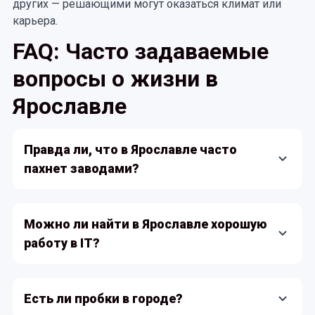
других — решающими могут оказаться климат или
карьера.
FAQ: Часто задаваемые
вопросы о жизни в
Ярославле
Правда ли, что в Ярославле часто
пахнет заводами?
Да, но не во всём городе. В промышленных
районах запахи бывают, особенно в ветреную
Можно ли найти в Ярославле хорошую
погоду. В центре и в спальных районах воздух
работу в IT?
заметно чище, а рядом с Волгой или в парках
можно вообще забыть о производстве.
Можно, хотя вакансий меньше, чем в Москве. В
городе работают несколько IT-компаний, есть
Есть ли пробки в городе?
филиалы федеральных фирм. Но чаще всего