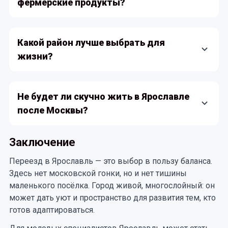
фермерские продукты?
для жителей средней полосы всё вполне
привычно.
Да! На рынках много местных продавцов: мясо,
молочные продукты, овощи с огородов. Цены
Какой район лучше выбрать для
часто ниже магазинных, а вкус заметно лучше.
жизни?
Если важна тишина и экология — Брагино или
окраины. Если хотите быть ближе к культурным
Не будет ли скучно жить в Ярославле
событиям — центр. Для семей с детьми хороши
после Москвы?
Дзержинский и Ленинский районы: там много
школ и садиков.
Всё зависит от привычек. Если вам нужна
Заключение
ежедневная «гонка» и круглосуточные
развлечения — да, может быть скучновато. Но
Переезд в Ярославль — это выбор в пользу баланса.
если цените уют, размеренность и возможность в
Здесь нет московской гонки, но и нет тишины
любой момент сесть в поезд и оказаться в
маленького посёлка. Город живой, многослойный: он
столице — Ярославль отлично подойдёт.
может дать уют и пространство для развития тем, кто
готов адаптироваться.