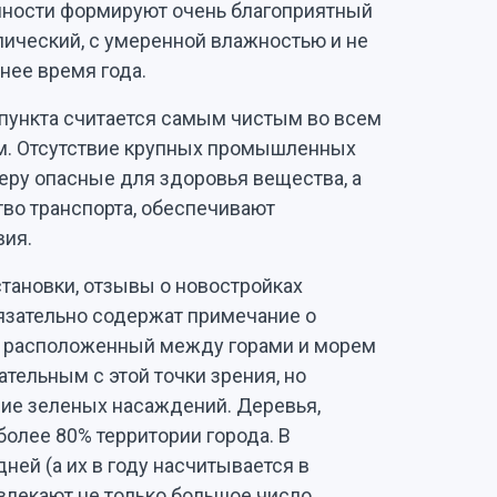
нности формируют очень благоприятный
пический, с умеренной влажностью и не
нее время года.
 пункта считается самым чистым во всем
м. Отсутствие крупных промышленных
ру опасные для здоровья вещества, а
во транспорта, обеспечивают
вия.
тановки, отзывы о новостройках
язательно содержат примечание о
я, расположенный между горами и морем
ательным с этой точки зрения, но
лие зеленых насаждений. Деревья,
более 80% территории города. В
ей (а их в году насчитывается в
ивлекают не только большое число