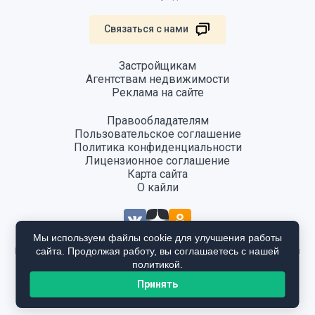
Связаться с нами
Застройщикам
Агентствам недвижимости
Реклама на сайте
Правообладателям
Пользовательское соглашение
Политика конфиденциальности
Лицензионное соглашение
Карта сайта
О кайли
Мы используем файлы cookie для улучшения работы
сайта. Продолжая работу, вы соглашаетесь с нашей
Информация, размещенная на сайте, не является публичной офертой
и предоставляется в ознакомительных целях. Для получения
политикой.
подробной информации общайтесь в отдел продаж застройщика.
Принять