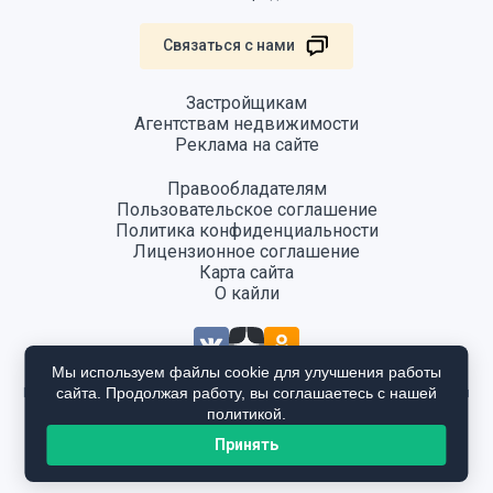
Связаться с нами
Застройщикам
Агентствам недвижимости
Реклама на сайте
Правообладателям
Пользовательское соглашение
Политика конфиденциальности
Лицензионное соглашение
Карта сайта
О кайли
Мы используем файлы cookie для улучшения работы
сайта. Продолжая работу, вы соглашаетесь с нашей
Информация, размещенная на сайте, не является публичной офертой
и предоставляется в ознакомительных целях. Для получения
политикой.
подробной информации общайтесь в отдел продаж застройщика.
Принять