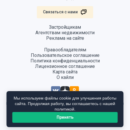
Связаться с нами
Застройщикам
Агентствам недвижимости
Реклама на сайте
Правообладателям
Пользовательское соглашение
Политика конфиденциальности
Лицензионное соглашение
Карта сайта
О кайли
Мы используем файлы cookie для улучшения работы
сайта. Продолжая работу, вы соглашаетесь с нашей
Информация, размещенная на сайте, не является публичной офертой
и предоставляется в ознакомительных целях. Для получения
политикой.
подробной информации общайтесь в отдел продаж застройщика.
Принять