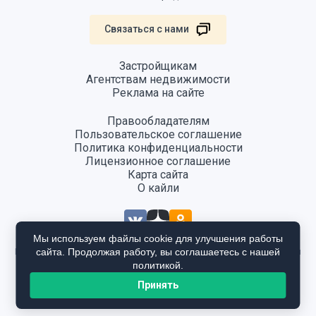
Связаться с нами
Застройщикам
Агентствам недвижимости
Реклама на сайте
Правообладателям
Пользовательское соглашение
Политика конфиденциальности
Лицензионное соглашение
Карта сайта
О кайли
Мы используем файлы cookie для улучшения работы
сайта. Продолжая работу, вы соглашаетесь с нашей
Информация, размещенная на сайте, не является публичной офертой
и предоставляется в ознакомительных целях. Для получения
политикой.
подробной информации общайтесь в отдел продаж застройщика.
Принять