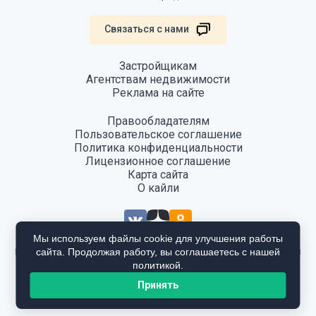
Связаться с нами
Застройщикам
Агентствам недвижимости
Реклама на сайте
Правообладателям
Пользовательское соглашение
Политика конфиденциальности
Лицензионное соглашение
Карта сайта
О кайли
Мы используем файлы cookie для улучшения работы
сайта. Продолжая работу, вы соглашаетесь с нашей
Информация, размещенная на сайте, не является публичной офертой
и предоставляется в ознакомительных целях. Для получения
политикой.
подробной информации общайтесь в отдел продаж застройщика.
Принять