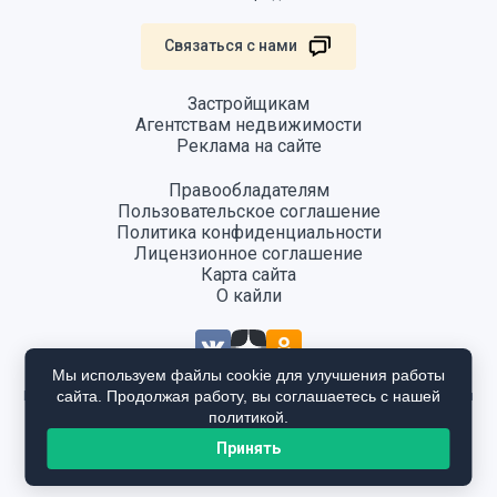
Связаться с нами
Застройщикам
Агентствам недвижимости
Реклама на сайте
Правообладателям
Пользовательское соглашение
Политика конфиденциальности
Лицензионное соглашение
Карта сайта
О кайли
Мы используем файлы cookie для улучшения работы
сайта. Продолжая работу, вы соглашаетесь с нашей
Информация, размещенная на сайте, не является публичной офертой
и предоставляется в ознакомительных целях. Для получения
политикой.
подробной информации общайтесь в отдел продаж застройщика.
Принять