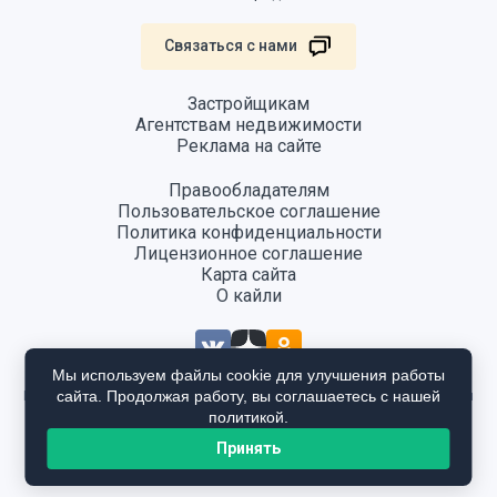
Связаться с нами
Застройщикам
Агентствам недвижимости
Реклама на сайте
Правообладателям
Пользовательское соглашение
Политика конфиденциальности
Лицензионное соглашение
Карта сайта
О кайли
Мы используем файлы cookie для улучшения работы
сайта. Продолжая работу, вы соглашаетесь с нашей
Информация, размещенная на сайте, не является публичной офертой
и предоставляется в ознакомительных целях. Для получения
политикой.
подробной информации общайтесь в отдел продаж застройщика.
Принять