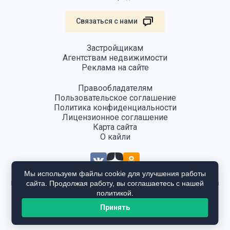
Связаться с нами
Застройщикам
Агентствам недвижимости
Реклама на сайте
Правообладателям
Пользовательское соглашение
Политика конфиденциальности
Лицензионное соглашение
Карта сайта
О кайли
Мы используем файлы cookie для улучшения работы
сайта. Продолжая работу, вы соглашаетесь с нашей
Информация, размещенная на сайте, не является публичной офертой
и предоставляется в ознакомительных целях. Для получения
политикой.
подробной информации общайтесь в отдел продаж застройщика.
Принять