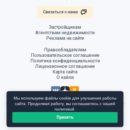
Связаться с нами
Застройщикам
Агентствам недвижимости
Реклама на сайте
Правообладателям
Пользовательское соглашение
Политика конфиденциальности
Лицензионное соглашение
Карта сайта
О кайли
Мы используем файлы cookie для улучшения работы
сайта. Продолжая работу, вы соглашаетесь с нашей
Информация, размещенная на сайте, не является публичной офертой
и предоставляется в ознакомительных целях. Для получения
политикой.
подробной информации общайтесь в отдел продаж застройщика.
Принять