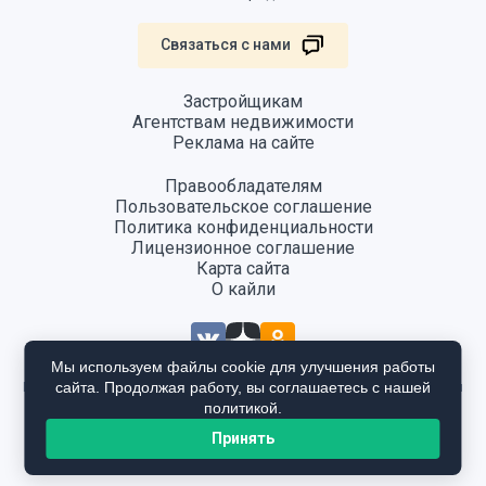
Связаться с нами
Застройщикам
Агентствам недвижимости
Реклама на сайте
Правообладателям
Пользовательское соглашение
Политика конфиденциальности
Лицензионное соглашение
Карта сайта
О кайли
Мы используем файлы cookie для улучшения работы
сайта. Продолжая работу, вы соглашаетесь с нашей
Информация, размещенная на сайте, не является публичной офертой
и предоставляется в ознакомительных целях. Для получения
политикой.
подробной информации общайтесь в отдел продаж застройщика.
Принять