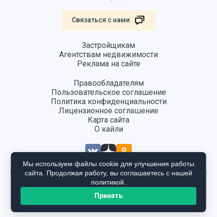
Связаться с нами
Застройщикам
Агентствам недвижимости
Реклама на сайте
Правообладателям
Пользовательское соглашение
Политика конфиденциальности
Лицензионное соглашение
Карта сайта
О кайли
Мы используем файлы cookie для улучшения работы
сайта. Продолжая работу, вы соглашаетесь с нашей
Информация, размещенная на сайте, не является публичной офертой
и предоставляется в ознакомительных целях. Для получения
политикой.
подробной информации общайтесь в отдел продаж застройщика.
Принять