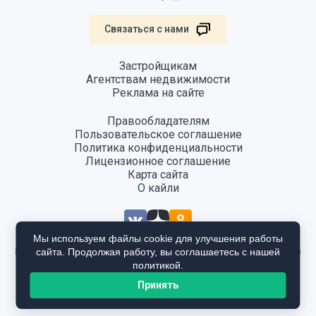
Связаться с нами
Застройщикам
Агентствам недвижимости
Реклама на сайте
Правообладателям
Пользовательское соглашение
Политика конфиденциальности
Лицензионное соглашение
Карта сайта
О кайли
Мы используем файлы cookie для улучшения работы
сайта. Продолжая работу, вы соглашаетесь с нашей
Информация, размещенная на сайте, не является публичной офертой
и предоставляется в ознакомительных целях. Для получения
политикой.
подробной информации общайтесь в отдел продаж застройщика.
Принять