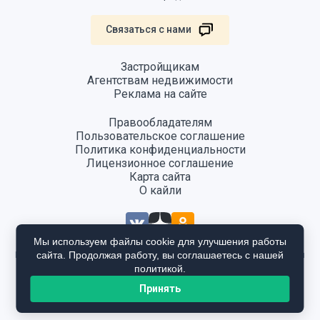
Связаться с нами
Застройщикам
Агентствам недвижимости
Реклама на сайте
Правообладателям
Пользовательское соглашение
Политика конфиденциальности
Лицензионное соглашение
Карта сайта
О кайли
Мы используем файлы cookie для улучшения работы
сайта. Продолжая работу, вы соглашаетесь с нашей
Информация, размещенная на сайте, не является публичной офертой
и предоставляется в ознакомительных целях. Для получения
политикой.
подробной информации общайтесь в отдел продаж застройщика.
Принять