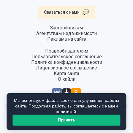
Связаться с нами
Застройщикам
Агентствам недвижимости
Реклама на сайте
Правообладателям
Пользовательское соглашение
Политика конфиденциальности
Лицензионное соглашение
Карта сайта
О кайли
Мы используем файлы cookie для улучшения работы
сайта. Продолжая работу, вы соглашаетесь с нашей
Информация, размещенная на сайте, не является публичной офертой
и предоставляется в ознакомительных целях. Для получения
политикой.
подробной информации общайтесь в отдел продаж застройщика.
Принять