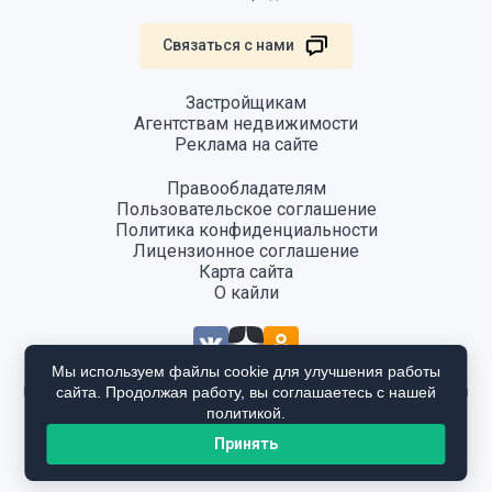
Связаться с нами
Застройщикам
Агентствам недвижимости
Реклама на сайте
Правообладателям
Пользовательское соглашение
Политика конфиденциальности
Лицензионное соглашение
Карта сайта
О кайли
Мы используем файлы cookie для улучшения работы
сайта. Продолжая работу, вы соглашаетесь с нашей
Информация, размещенная на сайте, не является публичной офертой
и предоставляется в ознакомительных целях. Для получения
политикой.
подробной информации общайтесь в отдел продаж застройщика.
Принять