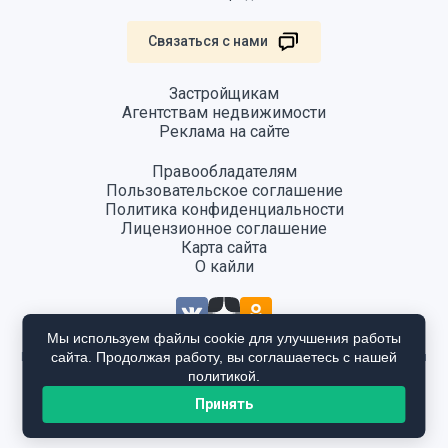
Связаться с нами
Застройщикам
Агентствам недвижимости
Реклама на сайте
Правообладателям
Пользовательское соглашение
Политика конфиденциальности
Лицензионное соглашение
Карта сайта
О кайли
Мы используем файлы cookie для улучшения работы
сайта. Продолжая работу, вы соглашаетесь с нашей
Информация, размещенная на сайте, не является публичной офертой
и предоставляется в ознакомительных целях. Для получения
политикой.
подробной информации общайтесь в отдел продаж застройщика.
Принять