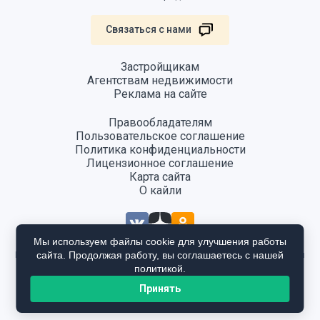
Связаться с нами
Застройщикам
Агентствам недвижимости
Реклама на сайте
Правообладателям
Пользовательское соглашение
Политика конфиденциальности
Лицензионное соглашение
Карта сайта
О кайли
Мы используем файлы cookie для улучшения работы
сайта. Продолжая работу, вы соглашаетесь с нашей
Информация, размещенная на сайте, не является публичной офертой
и предоставляется в ознакомительных целях. Для получения
политикой.
подробной информации общайтесь в отдел продаж застройщика.
Принять