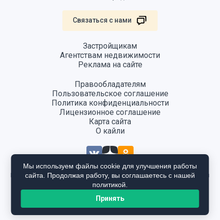
Связаться с нами
Застройщикам
Агентствам недвижимости
Реклама на сайте
Правообладателям
Пользовательское соглашение
Политика конфиденциальности
Лицензионное соглашение
Карта сайта
О кайли
Мы используем файлы cookie для улучшения работы
сайта. Продолжая работу, вы соглашаетесь с нашей
Информация, размещенная на сайте, не является публичной офертой
и предоставляется в ознакомительных целях. Для получения
политикой.
подробной информации общайтесь в отдел продаж застройщика.
Принять