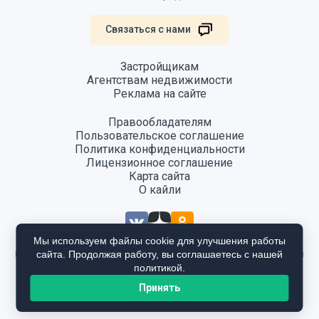
Связаться с нами
Застройщикам
Агентствам недвижимости
Реклама на сайте
Правообладателям
Пользовательское соглашение
Политика конфиденциальности
Лицензионное соглашение
Карта сайта
О кайли
Мы используем файлы cookie для улучшения работы
сайта. Продолжая работу, вы соглашаетесь с нашей
Информация, размещенная на сайте, не является публичной офертой
и предоставляется в ознакомительных целях. Для получения
политикой.
подробной информации общайтесь в отдел продаж застройщика.
Принять