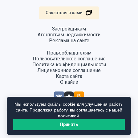
Связаться с нами
Застройщикам
Агентствам недвижимости
Реклама на сайте
Правообладателям
Пользовательское соглашение
Политика конфиденциальности
Лицензионное соглашение
Карта сайта
О кайли
Мы используем файлы cookie для улучшения работы
сайта. Продолжая работу, вы соглашаетесь с нашей
Информация, размещенная на сайте, не является публичной офертой
и предоставляется в ознакомительных целях. Для получения
политикой.
подробной информации общайтесь в отдел продаж застройщика.
Принять