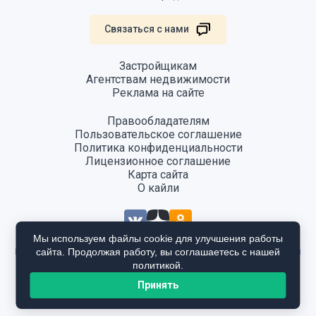
Связаться с нами
Застройщикам
Агентствам недвижимости
Реклама на сайте
Правообладателям
Пользовательское соглашение
Политика конфиденциальности
Лицензионное соглашение
Карта сайта
О кайли
Мы используем файлы cookie для улучшения работы
сайта. Продолжая работу, вы соглашаетесь с нашей
Информация, размещенная на сайте, не является публичной офертой
и предоставляется в ознакомительных целях. Для получения
политикой.
подробной информации общайтесь в отдел продаж застройщика.
Принять