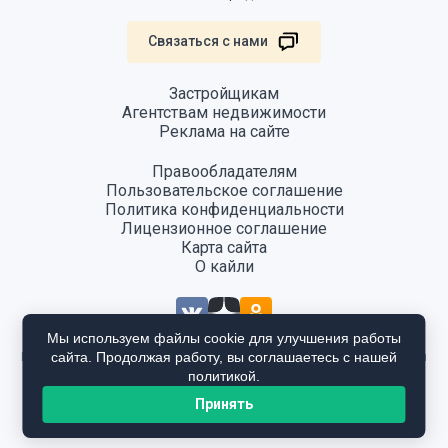
Связаться с нами
Застройщикам
Агентствам недвижимости
Реклама на сайте
Правообладателям
Пользовательское соглашение
Политика конфиденциальности
Лицензионное соглашение
Карта сайта
О кайли
Мы используем файлы cookie для улучшения работы
сайта. Продолжая работу, вы соглашаетесь с нашей
Информация, размещенная на сайте, не является публичной офертой
и предоставляется в ознакомительных целях. Для получения
политикой.
подробной информации общайтесь в отдел продаж застройщика.
Принять