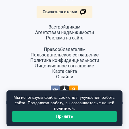
Связаться с нами
Застройщикам
Агентствам недвижимости
Реклама на сайте
Правообладателям
Пользовательское соглашение
Политика конфиденциальности
Лицензионное соглашение
Карта сайта
О кайли
Мы используем файлы cookie для улучшения работы
сайта. Продолжая работу, вы соглашаетесь с нашей
Информация, размещенная на сайте, не является публичной офертой
и предоставляется в ознакомительных целях. Для получения
политикой.
подробной информации общайтесь в отдел продаж застройщика.
Принять