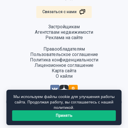
Связаться с нами
Застройщикам
Агентствам недвижимости
Реклама на сайте
Правообладателям
Пользовательское соглашение
Политика конфиденциальности
Лицензионное соглашение
Карта сайта
О кайли
Мы используем файлы cookie для улучшения работы
сайта. Продолжая работу, вы соглашаетесь с нашей
Информация, размещенная на сайте, не является публичной офертой
и предоставляется в ознакомительных целях. Для получения
политикой.
подробной информации общайтесь в отдел продаж застройщика.
Принять