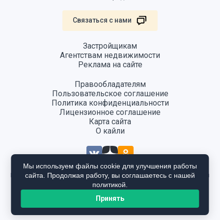
Связаться с нами
Застройщикам
Агентствам недвижимости
Реклама на сайте
Правообладателям
Пользовательское соглашение
Политика конфиденциальности
Лицензионное соглашение
Карта сайта
О кайли
Мы используем файлы cookie для улучшения работы
сайта. Продолжая работу, вы соглашаетесь с нашей
Информация, размещенная на сайте, не является публичной офертой
и предоставляется в ознакомительных целях. Для получения
политикой.
подробной информации общайтесь в отдел продаж застройщика.
Принять