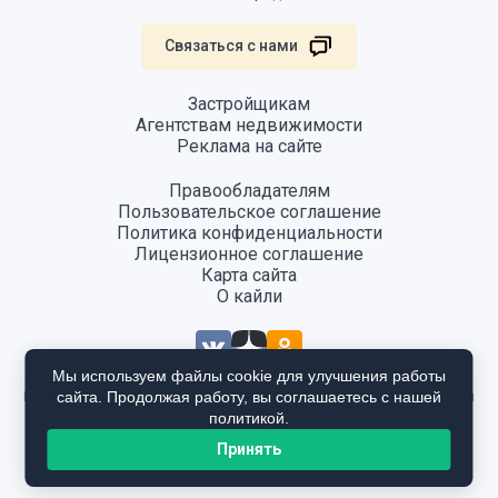
Связаться с нами
Застройщикам
Агентствам недвижимости
Реклама на сайте
Правообладателям
Пользовательское соглашение
Политика конфиденциальности
Лицензионное соглашение
Карта сайта
О кайли
Мы используем файлы cookie для улучшения работы
сайта. Продолжая работу, вы соглашаетесь с нашей
Информация, размещенная на сайте, не является публичной офертой
и предоставляется в ознакомительных целях. Для получения
политикой.
подробной информации общайтесь в отдел продаж застройщика.
Принять