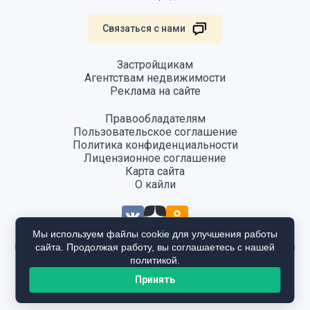
Связаться с нами
Застройщикам
Агентствам недвижимости
Реклама на сайте
Правообладателям
Пользовательское соглашение
Политика конфиденциальности
Лицензионное соглашение
Карта сайта
О кайли
Мы используем файлы cookie для улучшения работы
сайта. Продолжая работу, вы соглашаетесь с нашей
Информация, размещенная на сайте, не является публичной офертой
и предоставляется в ознакомительных целях. Для получения
политикой.
подробной информации общайтесь в отдел продаж застройщика.
Принять