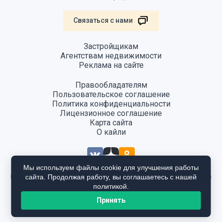
Связаться с нами
Застройщикам
Агентствам недвижимости
Реклама на сайте
Правообладателям
Пользовательское соглашение
Политика конфиденциальности
Лицензионное соглашение
Карта сайта
О кайли
Мы используем файлы cookie для улучшения работы
сайта. Продолжая работу, вы соглашаетесь с нашей
Информация, размещенная на сайте, не является публичной офертой
и предоставляется в ознакомительных целях. Для получения
политикой.
подробной информации общайтесь в отдел продаж застройщика.
Принять