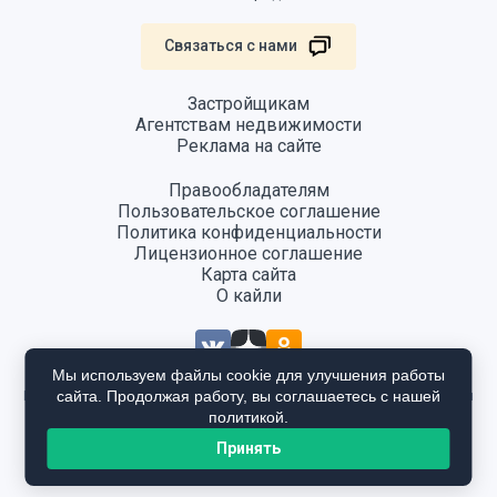
Связаться с нами
Застройщикам
Агентствам недвижимости
Реклама на сайте
Правообладателям
Пользовательское соглашение
Политика конфиденциальности
Лицензионное соглашение
Карта сайта
О кайли
Мы используем файлы cookie для улучшения работы
сайта. Продолжая работу, вы соглашаетесь с нашей
Информация, размещенная на сайте, не является публичной офертой
и предоставляется в ознакомительных целях. Для получения
политикой.
подробной информации общайтесь в отдел продаж застройщика.
Принять