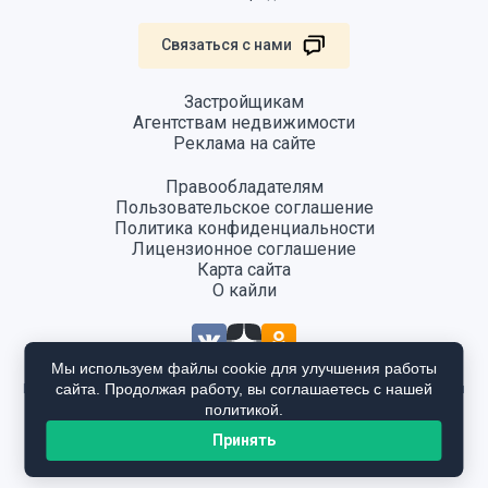
Связаться с нами
Застройщикам
Агентствам недвижимости
Реклама на сайте
Правообладателям
Пользовательское соглашение
Политика конфиденциальности
Лицензионное соглашение
Карта сайта
О кайли
Мы используем файлы cookie для улучшения работы
сайта. Продолжая работу, вы соглашаетесь с нашей
Информация, размещенная на сайте, не является публичной офертой
и предоставляется в ознакомительных целях. Для получения
политикой.
подробной информации общайтесь в отдел продаж застройщика.
Принять