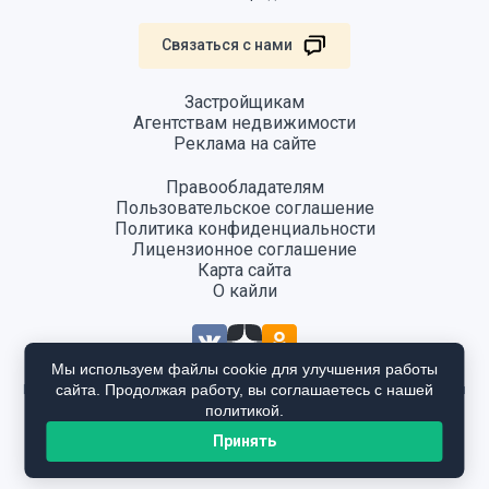
Связаться с нами
Застройщикам
Агентствам недвижимости
Реклама на сайте
Правообладателям
Пользовательское соглашение
Политика конфиденциальности
Лицензионное соглашение
Карта сайта
О кайли
Мы используем файлы cookie для улучшения работы
сайта. Продолжая работу, вы соглашаетесь с нашей
Информация, размещенная на сайте, не является публичной офертой
и предоставляется в ознакомительных целях. Для получения
политикой.
подробной информации общайтесь в отдел продаж застройщика.
Принять