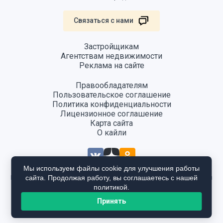
Связаться с нами
Застройщикам
Агентствам недвижимости
Реклама на сайте
Правообладателям
Пользовательское соглашение
Политика конфиденциальности
Лицензионное соглашение
Карта сайта
О кайли
Мы используем файлы cookie для улучшения работы
сайта. Продолжая работу, вы соглашаетесь с нашей
Информация, размещенная на сайте, не является публичной офертой
и предоставляется в ознакомительных целях. Для получения
политикой.
подробной информации общайтесь в отдел продаж застройщика.
Принять