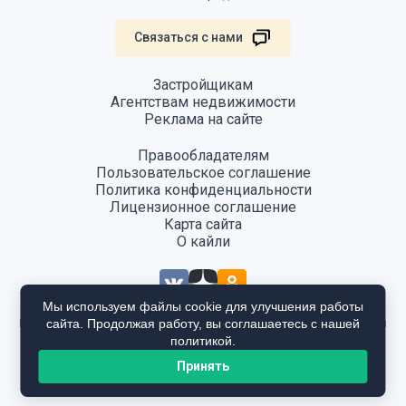
Связаться с нами
Застройщикам
Агентствам недвижимости
Реклама на сайте
Правообладателям
Пользовательское соглашение
Политика конфиденциальности
Лицензионное соглашение
Карта сайта
О кайли
Мы используем файлы cookie для улучшения работы
сайта. Продолжая работу, вы соглашаетесь с нашей
Информация, размещенная на сайте, не является публичной офертой
и предоставляется в ознакомительных целях. Для получения
политикой.
подробной информации общайтесь в отдел продаж застройщика.
Принять